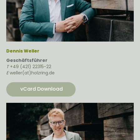
Dennis Weller
Geschäftsführer
T
+49 (421) 22315-22
E
weller(at)holzring.de
vCard Download