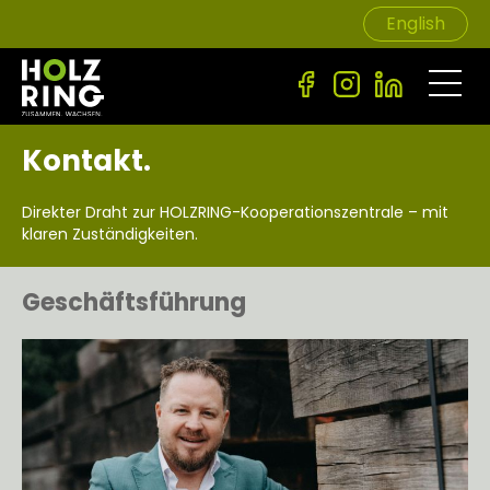
English
Skip
to
the
Kontakt.
content
Direkter Draht zur HOLZRING-Kooperationszentrale – mit
klaren Zuständigkeiten.
Geschäftsführung