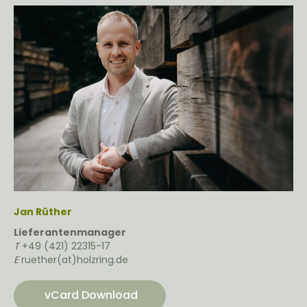
Jan Rüther
Lieferantenmanager
T
+49 (421) 22315-17
E
ruether(at)holzring.de
vCard Download