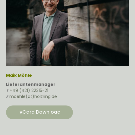
Maik Möhle
Lieferantenmanager
T
+49 (421) 22315-21
E
moehle(at)holzring.de
vCard Download