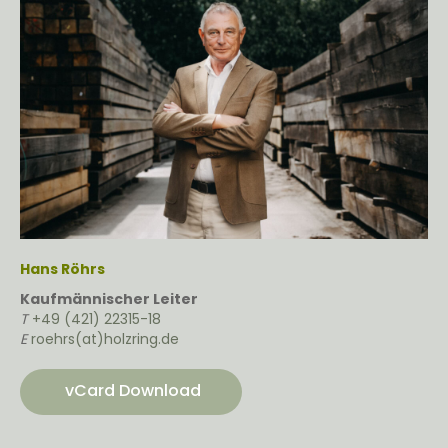
Hans Röhrs
Kaufmännischer Leiter
T
+49 (421) 22315-18
E
roehrs(at)holzring.de
vCard Download